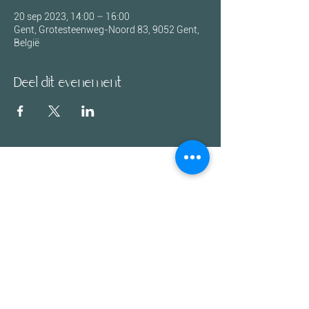
20 sep 2023, 14:00 – 16:00
Gent, Grotesteenweg-Noord 83, 9052 Gent,
België
Deel dit evenement
Mail:
info@ameya.be