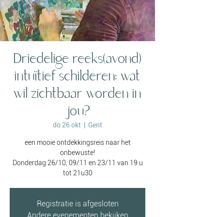
Driedelige reeks(avond)
intuïtief schilderen: wat
wil zichtbaar worden in
jou?
do 26 okt
  |  
Gent
een mooie ontdekkingsreis naar het
onbewuste!
Donderdag 26/10, 09/11 en 23/11 van 19 u
tot 21u30
Registratie is afgesloten
Andere evenementen bekijken