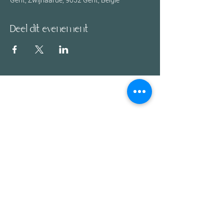
Gent, Zwijnaarde, 9052 Gent, België
Deel dit evenement
Mail:
info@ameya.be
Tel:
+32 478 300 119
Rek.nr:
BE 38 9734 3836 6272