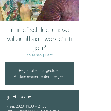
intuïtief schilderen: wat
wil zichtbaar worden in
jou?
do 14 sep
  |  
Gent
Registratie is afgesloten
Andere evenementen bekijken
Tijd en locatie
14 sep 2023, 19:00 – 21:30