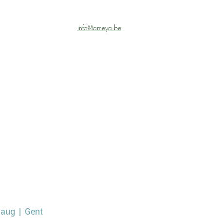
info@ameya.be
 aug
  |  
Gent