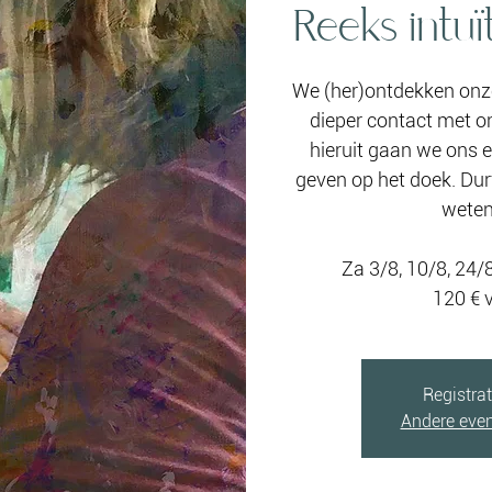
Reeks intuï
We (her)ontdekken onz
dieper contact met on
hieruit gaan we ons 
geven op het doek. Durf
weten
Za 3/8, 10/8, 24/
120 € 
Registrat
Andere eve