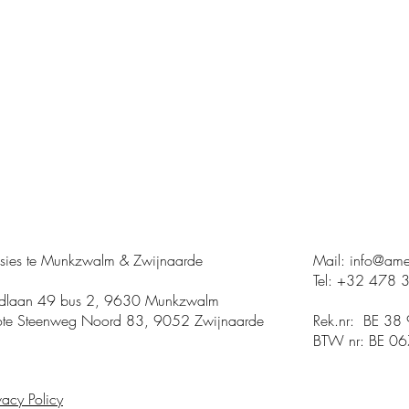
sies te Munkzwalm & Zwijnaarde
Mail:
info@ame
Tel:
+32 478 
idlaan 49 bus 2, 9630 Munkzwalm
ote Steenweg Noord 83, 9052 Zwijnaarde
Rek.nr:
BE 38
BTW nr: BE 0
vacy Policy