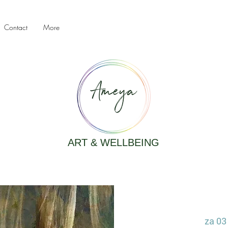
Contact
More
ART & WELLBEING
za 03